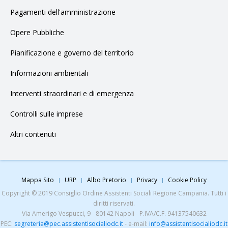
Pagamenti dell'amministrazione
Opere Pubbliche
Pianificazione e governo del territorio
Informazioni ambientali
Interventi straordinari e di emergenza
Controlli sulle imprese
Altri contenuti
Mappa Sito
URP
Albo Pretorio
Privacy
Cookie Policy
Copyright © 2019 Consiglio Ordine Assistenti Sociali Regione Campania. Tutti i
diritti riservati.
Via Amerigo Vespucci, 9 - 80142 Napoli - P.IVA/C.F. 94137540632
PEC:
segreteria@pec.assistentisocialiodc.it
- e-mail:
info@assistentisocialiodc.it