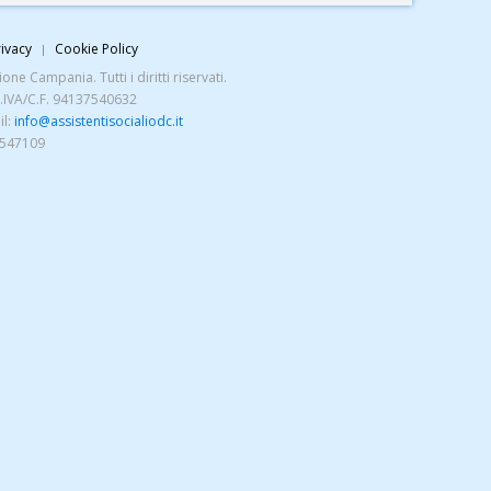
ivacy
Cookie Policy
ne Campania. Tutti i diritti riservati.
P.IVA/C.F. 94137540632
il:
info@assistentisocialiodc.it
5547109