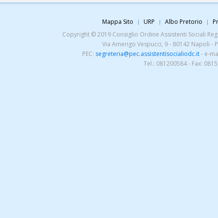
Mappa Sito
URP
Albo Pretorio
Pr
Copyright © 2019 Consiglio Ordine Assistenti Sociali Regio
Via Amerigo Vespucci, 9 - 80142 Napoli - 
PEC:
segreteria@pec.assistentisocialiodc.it
- e-ma
Tel.: 081200584 - Fax: 081