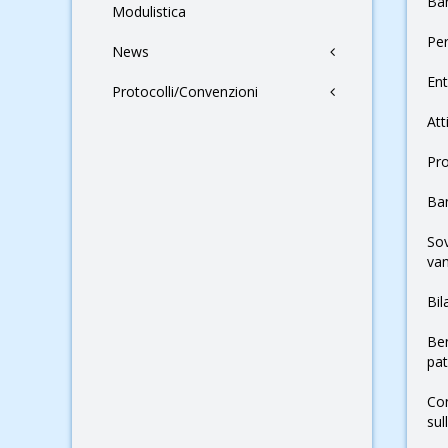
Ban
Modulistica
Pe
News
Ent
Protocolli/Convenzioni
Att
Pr
Ban
Sov
van
Bil
Ben
pa
Con
sul