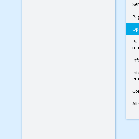
Ser
Pag
Op
Pia
ter
Inf
Int
em
Con
Alt