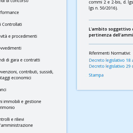
di di concorso
commi 2 e 2-bis, d. lgs
lgs n. 50/2016).
rformance
i Controllati
L'ambito soggettivo d
pertinenza dell'ammi
ività e procedimenti
ovvedimenti
Riferimenti Normativi:
di di gara e contratti
Decreto legislativo 18 
Decreto legislativo 29
venzioni, contributi, sussidi,
Stampa
taggi economici
anci
i immobili e gestione
trimonio
trolli e rilievi
l'amministrazione