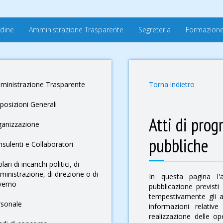
rdine
Amministrazione Trasparente
Segreteria
Formazion
ministrazione Trasparente
Torna indietro
posizioni Generali
Atti di pro
ganizzazione
pubbliche
sulenti e Collaboratori
olari di incarichi politici, di
inistrazione, di direzione o di
In questa pagina l'a
verno
pubblicazione previsti 
tempestivamente gli a
rsonale
informazioni relative
realizzazione delle o