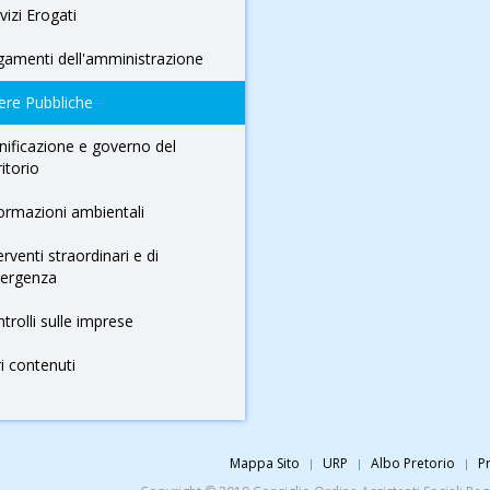
vizi Erogati
amenti dell'amministrazione
ere Pubbliche
nificazione e governo del
ritorio
ormazioni ambientali
erventi straordinari e di
ergenza
trolli sulle imprese
ri contenuti
Mappa Sito
URP
Albo Pretorio
Pr