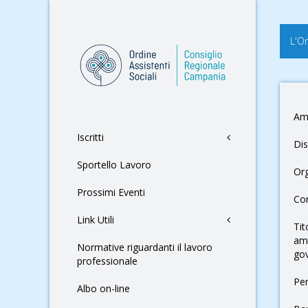
L'O
Am
Iscritti
Dis
Sportello Lavoro
Or
Prossimi Eventi
Con
Link Utili
Tit
amm
Normative riguardanti il lavoro
go
professionale
Pe
Albo on-line