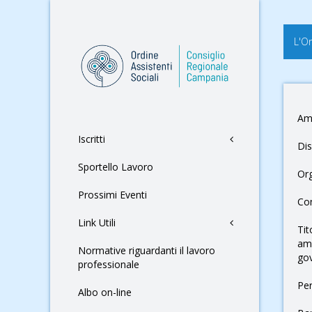
L'O
Am
Iscritti
Dis
Sportello Lavoro
Or
Prossimi Eventi
Con
Link Utili
Tit
amm
Normative riguardanti il lavoro
go
professionale
Pe
Albo on-line