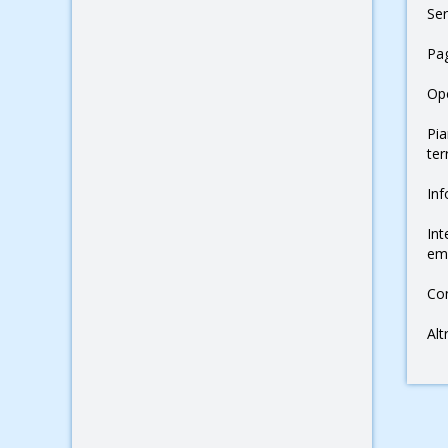
Ser
Pag
Op
Pia
ter
Inf
Int
em
Con
Alt