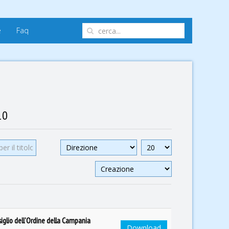
e
Faq
10
umento
Visualizza
n.
siglio dell'Ordine della Campania
Download