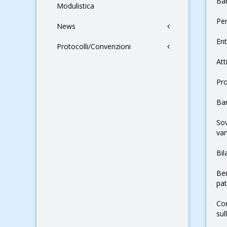
Ban
Modulistica
Pe
News
Ent
Protocolli/Convenzioni
Att
Pr
Ban
Sov
van
Bil
Ben
pa
Con
sul