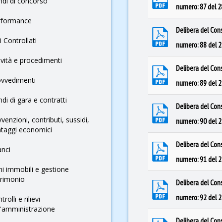
di di concorso
numero: 87 del 
rformance
Delibera del Con
i Controllati
numero: 88 del 
ività e procedimenti
Delibera del Con
ovvedimenti
numero: 89 del 
di di gara e contratti
Delibera del Con
venzioni, contributi, sussidi,
numero: 90 del 
taggi economici
Delibera del Con
anci
numero: 91 del 
i immobili e gestione
trimonio
Delibera del Con
numero: 92 del 
trolli e rilievi
l'amministrazione
Delibera del Con