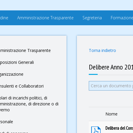
rdine
Amministrazione Trasparente
Segreteria
Formazion
ministrazione Trasparente
Torna indietro
posizioni Generali
Delibere Anno 20
ganizzazione
Cerca un doc
Sospeso
sulenti e Collaboratori
olari di incarichi politici, di
inistrazione, di direzione o di
verno
Nome
rsonale
Delibera del Con