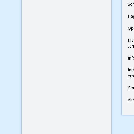
Ser
Pag
Op
Pia
ter
Inf
Int
em
Con
Alt