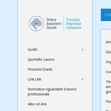
L'O
Am
Iscritti
Dis
Sportello Lavoro
Or
Prossimi Eventi
Con
Link Utili
Tit
amm
Normative riguardanti il lavoro
go
professionale
Pe
Albo on-line