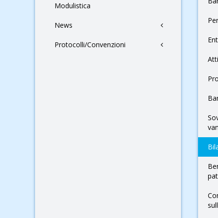
Ban
Modulistica
Pe
News
Ent
Protocolli/Convenzioni
Att
Pr
Ban
Sov
van
Bil
Ben
pa
Con
sul