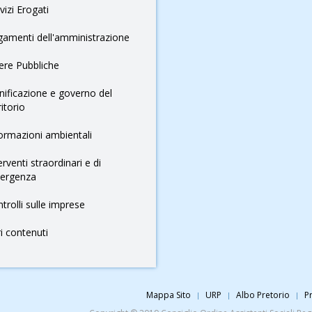
vizi Erogati
amenti dell'amministrazione
ere Pubbliche
nificazione e governo del
ritorio
ormazioni ambientali
erventi straordinari e di
ergenza
trolli sulle imprese
ri contenuti
Mappa Sito
URP
Albo Pretorio
Pr