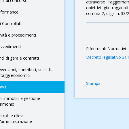
di di concorso
attraverso l’aggiorn
obiettivi già raggiunt
rformance
comma 2, d.lgs. n. 33/20
i Controllati
ività e procedimenti
ovvedimenti
Riferimenti Normativi:
Decreto legislativo 31
di di gara e contratti
venzioni, contributi, sussidi,
taggi economici
Stampa
anci
i immobili e gestione
trimonio
trolli e rilievi
l'amministrazione