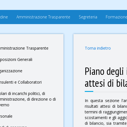
rdine
Amministrazione Trasparente
Segreteria
Formazion
ministrazione Trasparente
Torna indietro
posizioni Generali
Piano degli 
ganizzazione
attesi di bi
sulenti e Collaboratori
olari di incarichi politici, di
inistrazione, di direzione o di
In questa sezione l'am
verno
risultati attesi di bil
termini di raggiungiment
rsonale
scostamenti e gli aggi
di bilancio, sia tramite