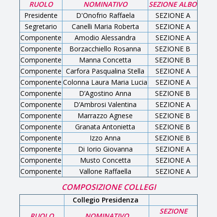
RUOLO
NOMINATIVO
SEZIONE ALBO
Presidente
D'Onofrio Raffaela
SEZIONE A
Segretario
Canelli Maria Roberta
SEZIONE A
Componente
Amodio Alessandra
SEZIONE A
Componente
Borzacchiello
Rosanna
SEZIONE B
Componente
Manna Concetta
SEZIONE B
Componente
Carfora Pasqualina Stella
SEZIONE A
Componente
Colonna Laura Maria Lucia
SEZIONE A
Componente
D’Agostino Anna
SEZIONE B
Componente
D’Ambrosi Valentina
SEZIONE A
Componente
Marrazzo Agnese
SEZIONE B
Componente
Granata Antonietta
SEZIONE B
Componente
Izzo Anna
SEZIONE B
Componente
Di Iorio Giovanna
SEZIONE A
Componente
Musto Concetta
SEZIONE A
Componente
Vallone Raffaella
SEZIONE A
COMPOSIZIONE COLLEGI
Collegio Presidenza
SEZIONE
RUOLO
NOMINATIVO