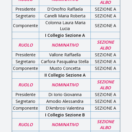
ALBO
Presidente
D'Onofrio Raffaela
SEZIONE A
Segretario
Canelli Maria Roberta
SEZIONE A
Colonna Laura Maria
Componente
SEZIONE A
Lucia
I Collegio Sezione A
SEZIONE
RUOLO
NOMINATIVO
ALBO
Presidente
Vallone Raffaella
SEZIONE A
Segretario
Carfora Pasqualina Stella
SEZIONE A
Componente
Musto Concetta
SEZIONE A
II Collegio Sezione A
SEZIONE
RUOLO
NOMINATIVO
ALBO
Presidente
Di Iorio Giovanna
SEZIONE A
Segretario
Amodio Alessandra
SEZIONE A
Componente
D’Ambrosi Valentina
SEZIONE A
I Collegio Sezione B
SEZIONE
RUOLO
NOMINATIVO
ALBO