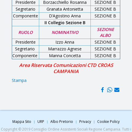
Presidente
Borzacchiello Rosanna
SEZIONE B
Segretario
Granata Antonietta
SEZIONE B
Componente
D’Agostino Anna
SEZIONE B
II Collegio Sezione B
SEZIONE
RUOLO
NOMINATIVO
ALBO
Presidente
Izzo Anna
SEZIONE B
Segretario
Marrazzo Agnese
SEZIONE B
Componente
Manna Concetta
SEZIONE B
Area Riservata Comunicazioni CTD CROAS
CAMPANIA
Stampa
Mappa Sito
URP
Albo Pretorio
Privacy
Cookie Policy
Copyright © 2019 Consiglio Ordine Assistenti Sociali Regione Campania. Tutti i